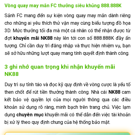
Vòng quay may mắn FC thưởng siêu khủng 888.888K
Sảnh FC mang đến sự kiện vòng quay may mắn dành riêng
cho những ai yêu thích thử vận may cùng biểu tượng đồ họa
3D. Mức thưởng tối đa mà một cá nhân có thể nhận được từ
đợt
khuyến mãi NK88
này lên tới con số 888.888K đầy ấn
tượng. Chỉ cần duy trì đăng nhập và thực hiện nhiệm vụ, bạn
sẽ sở hữu những lượt quay mang tính quyết định thành công.
3 ghi nhớ quan trọng khi nhận khuyến mãi
NK88
Duy trì sự tỉnh táo và đọc kỹ quy định về vòng cược là yếu tố
then chốt để rút tiền thưởng thành công. Nhà cái
NK88
cam
kết bảo vệ quyền lợi của mọi người thông qua các điều
khoản sử dụng rõ ràng, minh bạch trên trang chủ. Việc lạm
dụng
chuyên mục
khuyến mãi có thể dẫn đến việc tài khoản
bị xử lý theo quy định chung của hệ thống bảo mật.