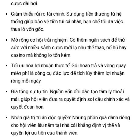
cược dài hơi.
Giảm thiểu rủi ro tài chính: Sử dụng tiền thưởng từ hệ
thống giúp bảo vệ tiền túi cá nhân, hạn chế tối đa việc
thua lỗ vốn gốc.
Mở rộng cơ hội trải nghiệm: Có thêm ngân sách để thử
sức với nhiều sảnh cược mới lạ như thể thao, nổ hũ hay
casino mà không lo tốn kém.
Tối ưu hóa lợi nhuận thực tế: Gói hoàn trả và vòng quay
miễn phí là công cụ đắc lực để tích lũy thêm lợi nhuận
ròng mỗi ngày.
Gia tăng sự tự tin: Nguồn vốn dồi dào tạo tâm lý thoải
mái, giúp hội viên đưa ra quyết định soi cầu chính xác và
quyết đoán hơn.
Nhận giá trị tri ân độc quyền: Những phần quà dành riêng
cho hội viên lâu năm tại nhà cái khẳng định vị thế và
quyền lợi ưu tiên của thành viên.