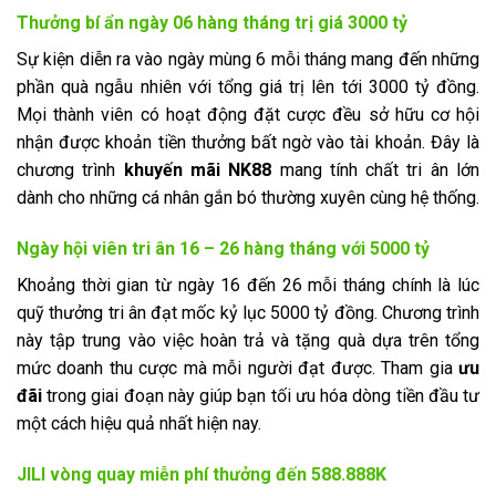
Thưởng bí ẩn ngày 06 hàng tháng trị giá 3000 tỷ
Sự kiện diễn ra vào ngày mùng 6 mỗi tháng mang đến những
phần quà ngẫu nhiên với tổng giá trị lên tới 3000 tỷ đồng.
Mọi thành viên có hoạt động đặt cược đều sở hữu cơ hội
nhận được khoản tiền thưởng bất ngờ vào tài khoản. Đây là
chương trình
khuyến mãi NK88
mang tính chất tri ân lớn
dành cho những cá nhân gắn bó thường xuyên cùng hệ thống.
Ngày hội viên tri ân 16 – 26 hàng tháng với 5000 tỷ
Khoảng thời gian từ ngày 16 đến 26 mỗi tháng chính là lúc
quỹ thưởng tri ân đạt mốc kỷ lục 5000 tỷ đồng. Chương trình
này tập trung vào việc hoàn trả và tặng quà dựa trên tổng
mức doanh thu cược mà mỗi người đạt được. Tham gia
ưu
đãi
trong giai đoạn này giúp bạn tối ưu hóa dòng tiền đầu tư
một cách hiệu quả nhất hiện nay.
JILI vòng quay miễn phí thưởng đến 588.888K