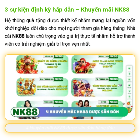
3 sự kiện định kỳ hấp dẫn – Khuyến mãi NK88
Hệ thống quà tặng được thiết kế nhằm mang lại nguồn vốn
khởi nghiệp dồi dào cho mọi người tham gia hàng tháng. Nhà
cái
NK88
luôn chú trọng vào giá trị thực tế nhằm hỗ trợ thành
viên có trải nghiệm giải trí trọn vẹn nhất.
4 khuyến mãi NK88 được săn đón hàng đầu